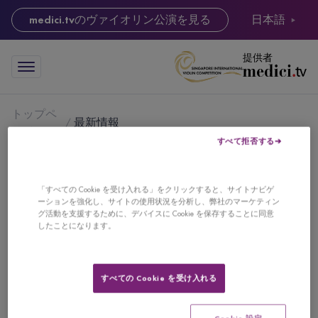
medici.tv
のヴァイオリン公演を見る
日本語
提供者
トップペ
最新情報
ージ
すべて拒否する
最新情報
「すべての Cookie を受け入れる」をクリックすると、サイトナビゲ
ーションを強化し、サイトの使用状況を分析し、弊社のマーケティン
テーマ別で見る：
グ活動を支援するために、デバイスに Cookie を保存することに同意
したことになります。
#第1ラウンド・セッション1
#第1ラウンド・セッション2
#セミファイナル
#ファイナル
#グランドファイナル
#動画ブログ
すべての Cookie を受け入れる
#審査結果
#欢迎