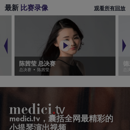
最新
比赛录像
观看所有回放
陈茜莹 总决赛
德
总决赛
•
陈茜莹
总
medici.tv，囊括全网最精彩的
小提琴演出视频