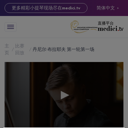
更多精彩小提琴现场尽在
medici.tv
简体中文
直播平台
主
比赛
丹尼尔·布拉耶夫 第一轮第一场
页
回放