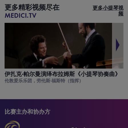
更多精彩视频尽在
更多小提琴视
频
MEDICI.TV
伊扎克·帕尔曼演绎布拉姆斯《小提琴协奏曲》
伦敦爱乐乐团，劳伦斯·福斯特（指挥）
比赛主办和协办方