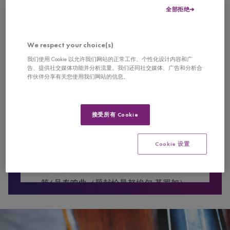
0
全部拒绝
seconds
of
曲目表
0
seconds
We respect your choice(s)
我们使用 Cookie 以允许我们网站的正常工作、个性化设计内容和广
丹尼尔·布拉耶夫 第一轮第一场
告、提供社交媒体功能并分析流量。我们还同社交媒体、广告和分析合
作伙伴分享有关您使用我们网站的信息。
约翰·塞巴斯蒂安·巴赫
A小调第二小提琴独奏奏鸣曲，BWV 1003
1. Grave
接受所有 Cookie
2. Fuga
3. Andante
Cookie 设置
4. Allegro
尤金·伊萨伊
第6号奏鸣曲（题献给曼努埃尔·基罗加）