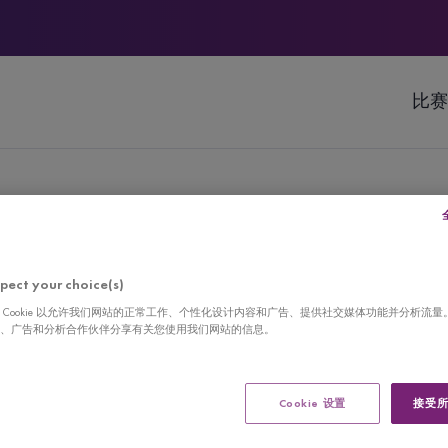
比赛
彩瞬间
pect your choice(s)
 Cookie 以允许我们网站的正常工作、个性化设计内容和广告、提供社交媒体功能并分析流量
、广告和分析合作伙伴分享有关您使用我们网站的信息。
Cookie 设置
接受所有
日时光！