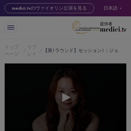
medici.tv
のヴァイオリン公演を見る
日本語
提供者
トップ
リプ
【第1ラウンド】セッション1：ジョン・ジュウン
ページ
レイ