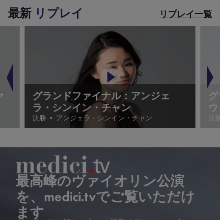
最新
リプレイ
リプレイ一覧
ァ
グランドファイナル：アンジェ
グ
ラ・シンイン・チャン
ウ
決勝
•
アンジェラ・シンイン・チャン
決
最高峰のヴァイオリン公演
を、medici.tvでご覧いただけ
ます