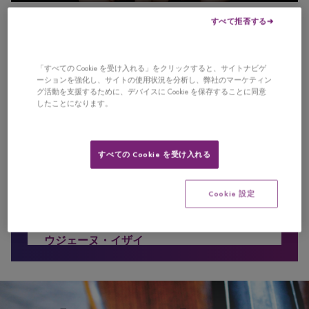
0
seconds
すべて拒否する
of
曲目
0
seconds
「すべての Cookie を受け入れる」をクリックすると、サイトナビゲ
ーションを強化し、サイトの使用状況を分析し、弊社のマーケティン
【第1ラウンド】セッション1：ジョ
グ活動を支援するために、デバイスに Cookie を保存することに同意
ン・ジュウン
したことになります。
ヨハン・セバスティアン・バッハ
無伴奏ヴァイオリンソナタ 第2番 イ短調 BWV 1003
すべての Cookie を受け入れる
1. Grave
2. Fuga
Cookie 設定
3. Andante
4. Allegro
ウジェーヌ・イザイ
無伴奏ヴァイオリンソナタ 作品27 第6番