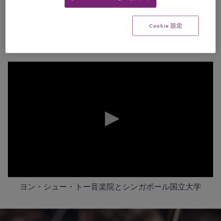
ンクイスト先生がご案内します！ヨン・シュー・トー音楽
院は、クリエイターのセーフスペースであり、包括性と集
Cookie 設定
団的な音楽性が特徴で、国際的なコンクールを開催するに
は完璧な場所となります。
0
ヨン・シュー・トー音楽院とシンガポール国立大学
seconds
of
6
minutes,
55