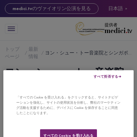
medici.tv
のヴァイオリン公演を見る
日本語
提供者
トップ
最新
ヨン・シュー・トー音楽院とシンガポール国立大学の紹介
ページ
情報
ヨン・シュー・トー音楽院
すべて拒否する
とシンガポール国立大学の
紹介
「すべての Cookie を受け入れる」をクリックすると、サイトナビゲ
ーションを強化し、サイトの使用状況を分析し、弊社のマーケティン
2022年12月4日3:42
グ活動を支援するために、デバイスに Cookie を保存することに同意
したことになります。
シンガポール国立大学の中心にあるヨン・シュー・トー音
楽院を、声楽専攻のキラ・リムと学部長のピーター・トー
すべての Cookie を受け入れる