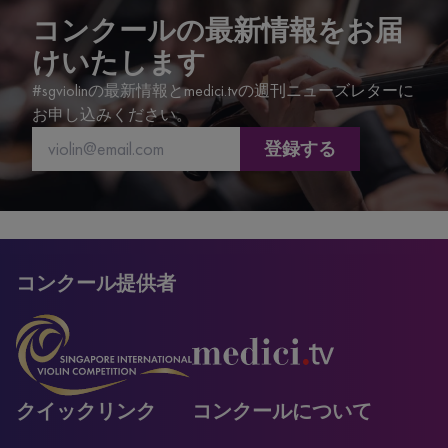
seconds
コンクールの最新情報をお届
けいたします
#sgviolinの最新情報とmedici.tvの週刊ニューズレターに
お申し込みください。
登録する
コンクール提供者
クイックリンク
コンクールについて